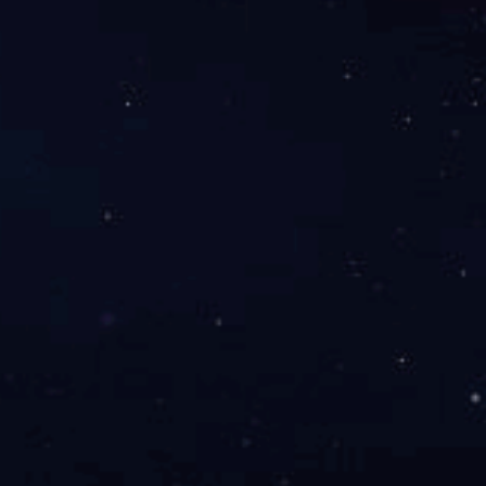
联系米兰体育-米兰（中
国） 技术团队
EC
获取定制化解决方案
18032816787
support@brownies-hamburg
ers.com
订阅我们的最新动态