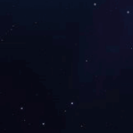
产品中心
刚性链
EV
定制化升降
台
智能机器人
视频号
公众号
抖音号
舞台机械