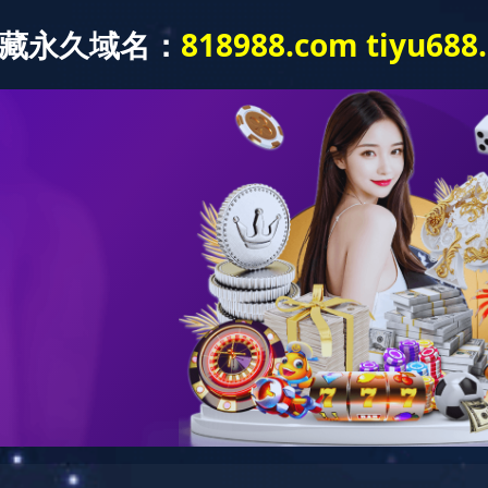
国）
产品中心
解决方案
服务支持
备，通过链条的刚性支撑实现