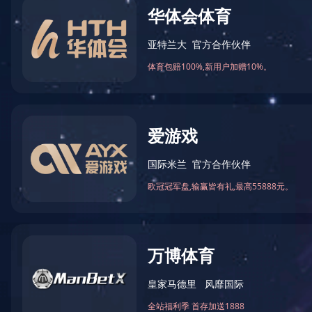
主要技术参数
EV
台面尺寸：2200x1200mm
最低高度：730mm～987mm
行程：3200mm
全展开距地面高度（不含支腿或万向轮高度）：3930
速度：0.2m/s
负载：1200kg
自重：1600kg