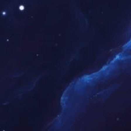
1
即刻咨询，开启智能驱动之旅
您是否在寻找一种更高效、更经济的线性驱动方式？您是否想了解刚性链
在的效益提升？别再犹豫！现在就联系米兰体育-米兰（中国） 的专家顾问