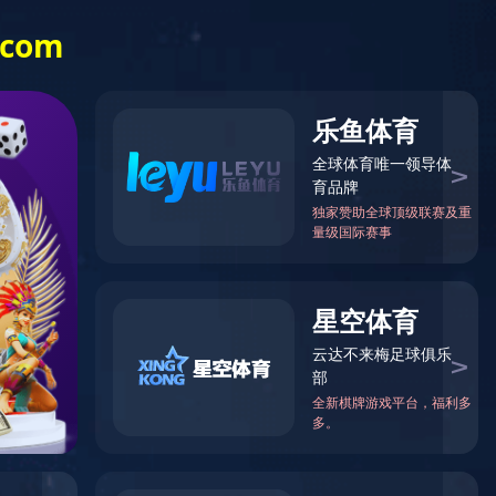
Language
新闻动态
产品咨询
关于米兰体育-米兰（中国）
联系我们