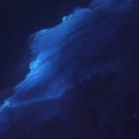
同与调度功能
便捷收纳与场景适配功
能