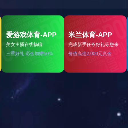
02
智能全向车的结构特点