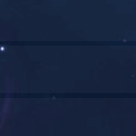
智能全向移动技术，凭
家。米兰体育-米兰
兰（中国） 智
创造全链路增值。
师
车系列是多年工程实践
营关键，米兰体育-
） 智能全向车移动技
参数快速选型匹配、
流、降低综合运营成
料转运高效，使人力
物流链路成本优化方
标准款全向车难以适
向车定制化功能可：优
会实地勘察作业环境等
间穿梭，降低厂房规
结构特点&运行原理
的智能全向移动解决
空驶等情况，提高物
率等损失；简化集成
期，兼顾未来变化，
资回报率，转化为运营