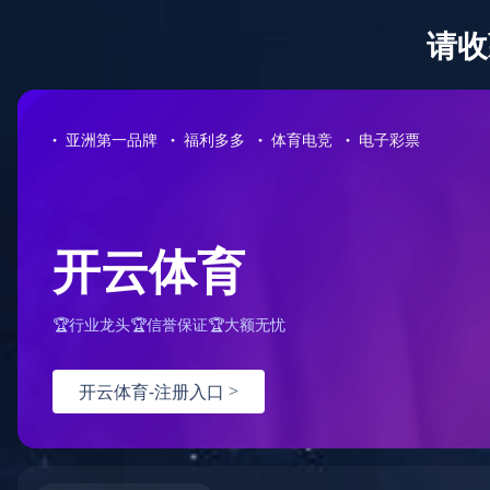
米兰体育
support@brownies-hamburgers.com
E
米兰体育-米兰（中
米兰体育
米兰体育-米兰（中国）
标准为基，定制为翼 —— 米兰体育-米
您的智能全向移动领域专家
在智能制造与智慧物流浪潮中，全向移动平台的灵活性、定位精度