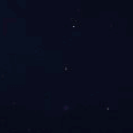
微信
联系我们
产品筛选