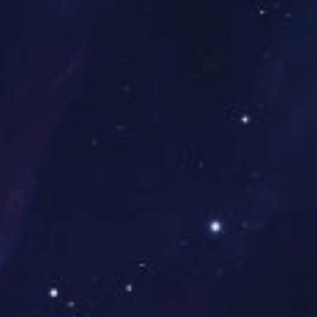
五大核心性能分析