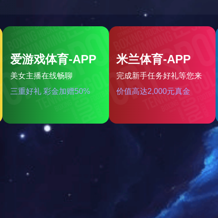
1
即刻咨询，开启智能驱动之旅
您是否在寻找一种更高效、更经济的线性驱动方式？您是否想了解刚性链
在的效益提升？别再犹豫！现在就联系米兰体育-米兰（中国） 的专家顾问