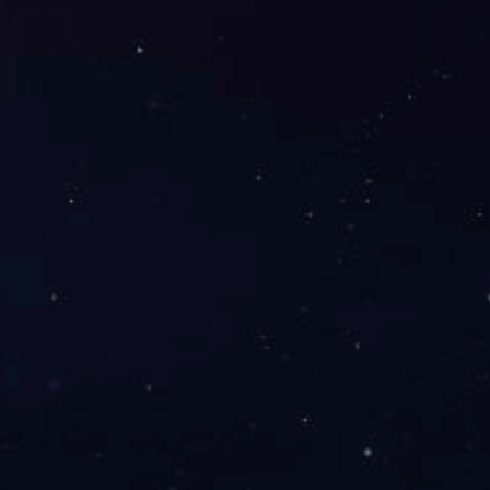
产品筛选
联系米兰体育-米兰（中
国） 技术团队
EC
获取定制化解决方案
18032816787
support@brownies-hamburg
ers.com
订阅我们的最新动态