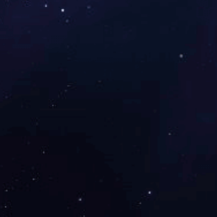
产品中心
刚性链
EV
定制化升降
台
智能机器人
视频号
公众号
抖音号
舞台机械