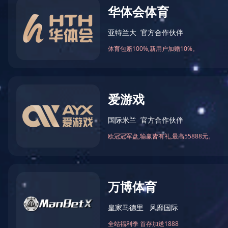
国） 深耕舞台机械技术，立足演出场景需求，迭代升级，为客户
装备解决方案，创造全场景价值。
定制赋能，降本增效 —— 米兰体育-米
标准化，为演出提速：米兰体育-米兰（中国） 标准化舞台机械
台机械，您的剧场运营成本优化大师
阻尼、卷扬机等），经多场馆落地验证，采用模块化架构与标准接
参数快速选型部署，无需冗长调试，快速接入现有系统，提升舞台
在文化演艺行业高质量发展的浪潮中，“降本增效”是剧场、场馆
定制化，为舞台而生：针对不同剧场、演出形式的差异化需求，
体育-米兰（中国） 舞台机械核心技术，凭借其稳固的结构设计
国） 工程师实地勘察，从设备结构、驱动控制到功能拓展，提供
活的场景适配性，已成为众多剧场、场馆优化运营流程、降低综合
台机械解决方案，精准适配现场痛点。
装备解决方案。我们不仅仅是在提供舞台设备，更是在为您打造一
本优化体系。
米兰体育-米兰（中国） 的定制化设计能力，是实现这一目标的
挥舞台机械的定制化功能，我们可以：
优化场地利用率：针对剧场台口尺寸、舞台进深、后台空间等特
构、行程与收纳方式，实现狭小空间高效部署，最大化利用现有场
馆改造、扩建成本。
提升演出效率：根据演出形式、节目节奏、场景切换需求，精准匹