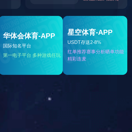
03
防火幕