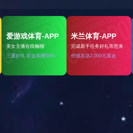
出衔接效率与呈现效
02
卷扬机
部件配置，适配剧场
护成本与演出中断损
灯光音响设备无缝对
次开发与现场调试成
联动需求变化，使定
免短期内重复采购、
更高的投资回报率，让
营效益。