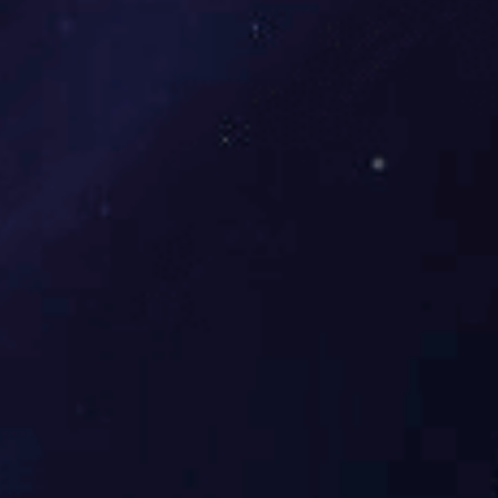
常见问题解答