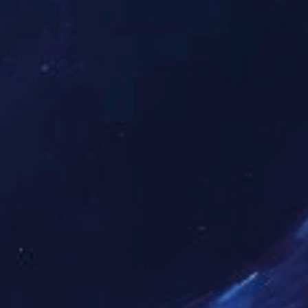
同与控制功能
便捷收纳与场景适配功
能